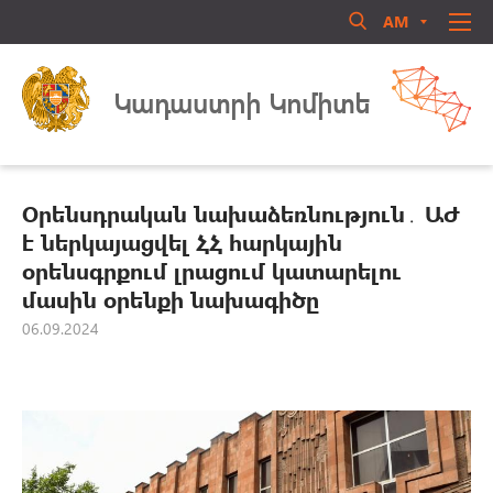
AM
RU
EN
Մուտք համակարգ
ՄԵՐ ՄԱՍԻՆ
Կադաստրի Կոմիտե
ՏԵՂԵԿԱՏՈՒ
ՈՐԱԿԱՎՈՐՈՒՄ
ԻՐԱՎԱԿԱՆ ԱԿՏԵՐ
Օրենսդրական նախաձեռնություն․ ԱԺ
ԳՐԱԴԱՐԱՆ
է ներկայացվել ՀՀ հարկային
օրենսգրքում լրացում կատարելու
ԳՈՐԾՈՒՆԵՈՒԹՅՈՒՆ
Մոռացե՞լ եք ծածկագիրը
մասին օրենքի նախագիծը
ԱՆՁՆԱԿԱԶՄԻ ԿԱՌԱՎԱՐՈՒՄ
06.09.2024
Login
ՀԱՍԱՐԱԿԱԿԱՆ ԽՈՐՀՈՒՐԴ
ԿԱՊ ՄԵԶ ՀԵՏ