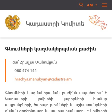
AM
RU
EN
Մուտք համակարգ
ՄԵՐ ՄԱՍԻՆ
Կադաստրի Կոմիտե
ՏԵՂԵԿԱՏՈՒ
ՈՐԱԿԱՎՈՐՈՒՄ
ԻՐԱՎԱԿԱՆ ԱԿՏԵՐ
Գնումների կազմակերպման բաժին
ԳՐԱԴԱՐԱՆ
ԳՈՐԾՈՒՆԵՈՒԹՅՈՒՆ
Պետ` Հրաչյա Մանուկյան
Մոռացե՞լ եք ծածկագիրը
ԱՆՁՆԱԿԱԶՄԻ ԿԱՌԱՎԱՐՈՒՄ
060 474 142
Login
hrachya.manukyan@cadastre.am
ՀԱՍԱՐԱԿԱԿԱՆ ԽՈՐՀՈՒՐԴ
ԿԱՊ ՄԵԶ ՀԵՏ
Գնումների կազմակերպման բաժինն ապահովում է
Կադաստրի կոմիտեի կարիքների համար
ապրանքների, ծառայությունների և աշխատանքների
գնման գործընթացը և պատասխանատու է կոմիտեի