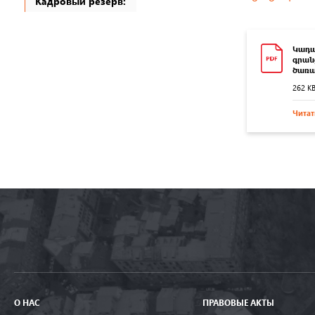
Кадровый резерв:
Կադա
գրան
ծառա
262 K
Читат
О НАС
ПРАВОВЫЕ АКТЫ