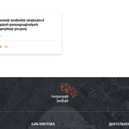
ստրի կոմիտեի ռեզերվում
ցված քաղաքացիական
յողների ցուցակ
B
ь
БИБЛИОТЕКА
ДЕЯТЕЛЬНО