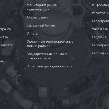
Мониторинг рынка
Информаци
недвижимости
Регистрац
Анализ рынка
Кадастров
Земельный баланс
тра РА
Учет и зем
Oтчеты
ьства
Геодезия
Оценочные территориальные
комитета
Картограф
зоны и районы
Географич
Государственная пошлина и
плата за услуги
ия
Отчет реестра недвижимости