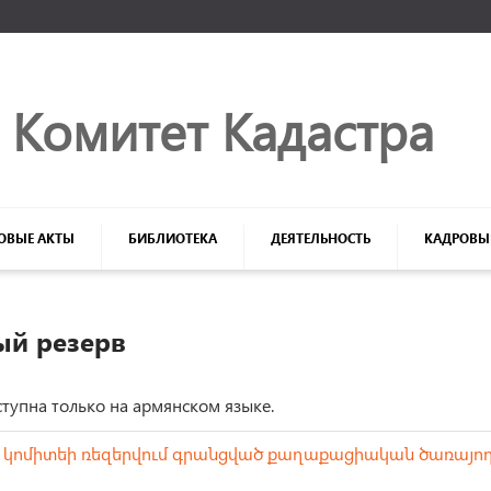
Մուտք համակարգ
Комитет Кaдастрa
ОВЫЕ АКТЫ
БИБЛИОТЕКА
ДЕЯТЕЛЬНОСТЬ
КАДРОВЫ
ый резерв
Login
Մոռացե՞լ եք ծածկագիրը
тупна только на армянском языке.
կոմիտեի ռեզերվում գրանցված քաղաքացիական ծառայո