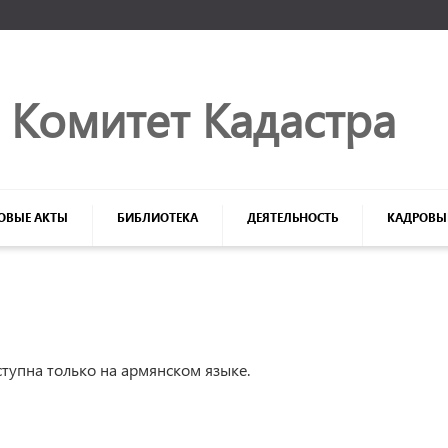
Մուտք համակարգ
Комитет Кaдастрa
ОВЫЕ АКТЫ
БИБЛИОТЕКА
ДЕЯТЕЛЬНОСТЬ
КАДРОВЫ
а
Login
Մոռացե՞լ եք ծածկագիրը
тупна только на армянском языке.