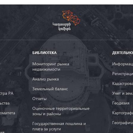
БИБЛИОТЕКА
ДЕЯТЕЛЬНО
Мониторинг рынка
Информаци
недвижимости
Регистрац
Анализ рынка
Кадастров
Земельный баланс
тра РА
Учет и зем
Oтчеты
ьства
Геодезия
Оценочные территориальные
комитета
Картограф
зоны и районы
Географич
Государственная пошлина и
плата за услуги
ия