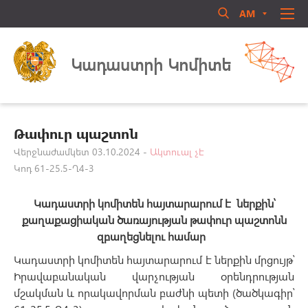
AM
RU
EN
Մուտք համակարգ
ՄԵՐ ՄԱՍԻՆ
Կադաստրի Կոմիտե
ՏԵՂԵԿԱՏՈՒ
ՈՐԱԿԱՎՈՐՈՒՄ
ԻՐԱՎԱԿԱՆ ԱԿՏԵՐ
Թափուր պաշտոն
ԳՐԱԴԱՐԱՆ
Վերջնաժամկետ 03.10.2024 -
Ակտուալ չէ
Կոդ 61-25.5-Ղ4-3
ԳՈՐԾՈՒՆԵՈՒԹՅՈՒՆ
Մոռացե՞լ եք ծածկագիրը
ԱՆՁՆԱԿԱԶՄԻ ԿԱՌԱՎԱՐՈՒՄ
Կադաստրի կոմիտեն
հայտարարում է ներքին՝
Login
ՀԱՍԱՐԱԿԱԿԱՆ ԽՈՐՀՈՒՐԴ
քաղաքացիական ծառայության թափուր պաշտոնն
զբաղեցնելու համար
ԿԱՊ ՄԵԶ ՀԵՏ
Կադաստրի կոմիտեն հայտարարում է ներքին մրցույթ՝
Իրավաբանական վարչության օրենդրության
մշակման և որակավորման բաժնի պետի (ծածկագիր՝