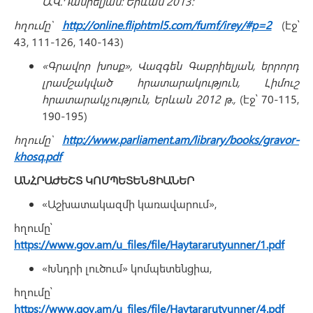
Ա.Վ.Դանիելյան։ Երևան 2013։
հղումը՝
http://online.fliphtml5.com/fumf/irey/#p=2
(էջ՝
43, 111-126, 140-143)
«Գրավոր խոսք», Վազգեն Գաբրիելյան, երրորդ
լրամշակված հրատարակություն, Լիմուշ
հրատարակչություն, Երևան 2012 թ.,
(էջ՝ 70-115,
190-195)
հղումը՝
http://www.parliament.am/library/books/gravor-
khosq.pdf
ԱՆՀՐԱԺԵՇՏ ԿՈՄՊԵՏԵՆՑԻԱՆԵՐ
«Աշխատակազմի կառավարում»,
հղումը՝
https://www.gov.am/u_files/file/Haytararutyunner/1.pdf
«Խնդրի լուծում» կոմպետենցիա,
հղումը՝
https://www.gov.am/u_files/file/Haytararutyunner/4.pdf