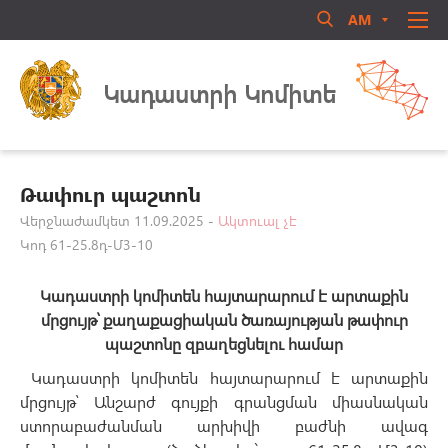
AM
RU
EN
Մուտք համակարգ
ՄԵՐ ՄԱՍԻՆ
Կադաստրի Կոմիտե
ՏԵՂԵԿԱՏՈՒ
ՈՐԱԿԱՎՈՐՈՒՄ
ԻՐԱՎԱԿԱՆ ԱԿՏԵՐ
Թափուր պաշտոն
ԳՐԱԴԱՐԱՆ
Վերջնաժամկետ 11.09.2025 -
Ակտուալ չէ
Կոդ 61-25.8դ-Մ3-10
ԳՈՐԾՈՒՆԵՈՒԹՅՈՒՆ
Մոռացե՞լ եք ծածկագիրը
ԱՆՁՆԱԿԱԶՄԻ ԿԱՌԱՎԱՐՈՒՄ
Կադաստրի կոմիտեն
հայտարարում է
արտաքին
Login
ՀԱՍԱՐԱԿԱԿԱՆ ԽՈՐՀՈՒՐԴ
մրցույթ՝ քաղաքացիական ծառայության թափուր
պաշտոնը
զբաղեցնելու
համար
ԿԱՊ ՄԵԶ ՀԵՏ
Կադաստրի կոմիտեն հայտարարում է արտաքին
մրցույթ՝ Անշարժ գույքի գրանցման միասնական
ստորաբաժանման արխիվի բաժնի ավագ