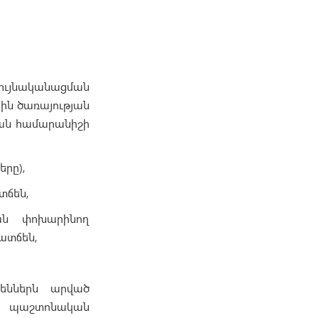
նույնականացման
ին ծառայության
յան համարանիշի
րը),
տճեն,
ան փոխարինող
ատճեն,
ճեններն արված
ն պաշտոնական