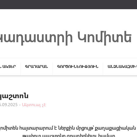
Մուտք համակարգ
Կադաստրի Կոմիտե
Ն ԱԿՏԵՐ
ԳՐԱԴԱՐԱՆ
ԳՈՐԾՈՒՆԵՈՒԹՅՈՒՆ
ԱՆՁՆԱԿԱԶՄԻ
պաշտոն
.09.2025 -
Ակտուալ չէ
Login
Մոռացե՞լ եք ծածկագիրը
կոմիտեն
հայտարարում է
ներ
քին մրցույթ՝ քաղաքացիական
թափուր պաշտոն
ը
զբաղեցնելու համար