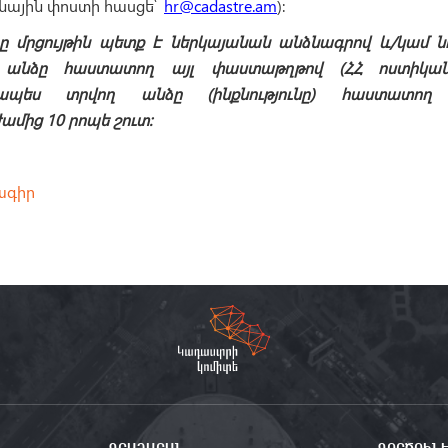
ոնային փոստի հասցե՝
hr@cadastre.am
):
րը
մրցույթին
պետք է ներկայանան անձնագրով և/կամ ն
 անձը հաստատող այլ փաստաթղթով (ՀՀ ոստիկանո
ապես տրվող անձը (ինքնությունը) հաստատող 
մից 10 րոպե շուտ:
ագիր
ԳՐԱԴԱՐԱՆ
ԳՈՐԾՈՒՆ