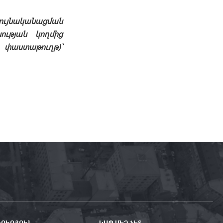
ույնականացման
ւթյան կողմից
փաստաթուղթ)`
ԵՈՒԹՅՈՒՆ
ԿԱՊ ՄԵԶ ՀԵՏ