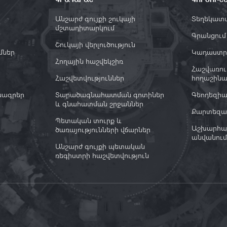
Անշարժ գույքի շուկայի
Տեղեկատվ
մշտադիտարկում
Գրանցում
Շուկայի վերլուծություն
մներ
Կադաստր
Հողային հաշվեկշիռ
Հաշվառու
Հաշվետվություններ
հողաշինա
նագրեր
Տարածագնահատման գոտիներ
Գեոդեզի
և գնահատման շրջաններ
Քարտեզագ
Պետական տուրք և
Աշխարհա
ծառայությունների վճարներ
անվանում
Անշարժ գույքի պետական
ռեգիստրի հաշվետվություն