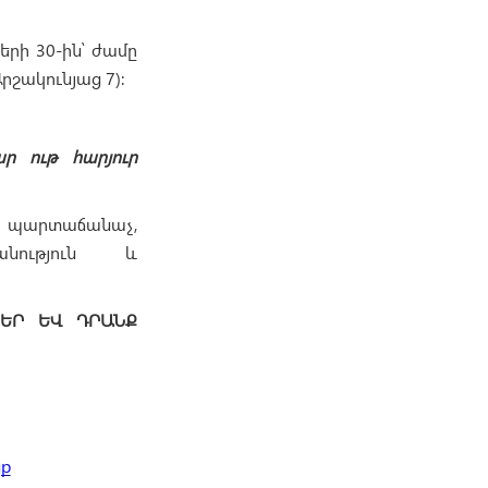
րի 30-ին՝ ժամը
րշակունյաց 7):
ր ութ հարյուր
 պարտաճանաչ,
անություն և
ՆԵՐ ԵՎ ԴՐԱՆՔ
նք