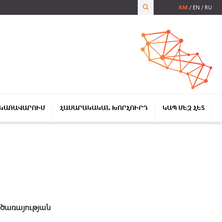
AM
EN
RU
 ԿԱՌԱՎԱՐՈՒՄ
ՀԱՍԱՐԱԿԱԿԱՆ ԽՈՐՀՈՒՐԴ
ԿԱՊ ՄԵԶ ՀԵՏ
 ծառայության