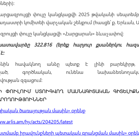
ների)։
հարցազրույցի փուլը կանցկացվի 2025 թվականի սեպտեմբե
Կադաստրի կոմիտեի վարչական շենքում (հասցե՝ ք. Երևան, Ա
ազրույցի փուլը կանցկացվի «Հարցարան» ձևաչափով:
ատավարձը 322.816 (երեք հարյուր քսաներկու հազա
է:
նին հավակնող անձը պետք է լինի բարեկիրթ,
ռված, գործնական, ունենա նախաձեռնողակ
ւթյան զգացում:
Ի ՓՈՒԼՈՒՄ ՍՏՈՒԳՎՈՂ ՄԱՍՆԱԳԻՏԱԿԱՆ ԳԻՏԵԼԻՔ
ԱՐՈՂՈՒԹՅՈՒՆՆԵՐ
ական ծառայության մասին» օրենք
ww.arlis.am/hy/acts/204205/latest
կատմամբ իրավունքների պետական գրանցման մասին» օրե