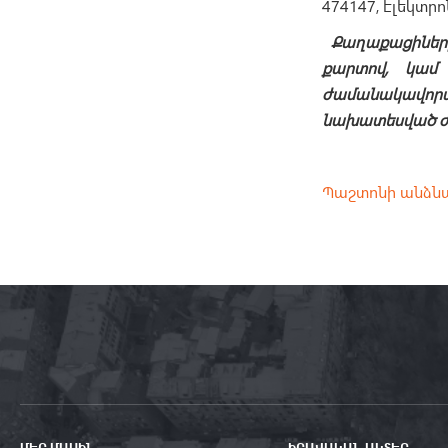
474147, էլեկտր
Քաղաքացինե
քարտով, կամ
ժամանակավոր
նախատեսված ժա
Պաշտոնի անձն
ՄԵՐ ՄԱՍԻՆ
ԻՐԱՎԱԿԱՆ ԱԿՏԵՐ