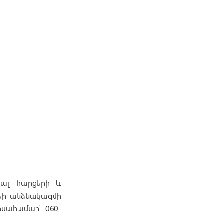
յալ հարցերի և
տեի անձնակազմի
ոսահամար՝ 060-