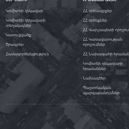
Կոմիտեի ղեկավար
ՀՀ օրենսգրքեր
Կոմիտեի ղեկավարի
ՀՀ օրենքներ
տեղակալներ
ՀՀ Վարչապետի որոշու
Կառուցվածք
ՀՀ Կառավարության
Ծրագրեր
որոշումներ
Համագործակցություն
ՀՀ Նախագահի հրամա
Կոմիտեի ղեկավարի
հրամաններ
Նախագծեր
Պաշտոնական
պարզաբանումներ