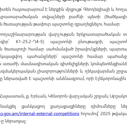
տեն հայտարարում է ներքին մրցույթ՝ Գեոդեզիայի և հող
րկրատարածական տվյալների բաժնի պետի (ծածկագիր` 
ծառայության թափուր պաշտոնը զբաղեցնելու համար:
 հողաշինարարության վարչության երկրատարածական տվ
գիր` 61-25.2-Ղ4-5) պաշտոնի բնութագրի, պաշտո
 ծառայողի համար սահմանված իրավունքների, պարտակա
կայացվող պահանջների՝ պաշտոնի համար պահանջվ
ստաժի, մասնագիտական գիտելիքների, կոմպետենցիանե
զմակերպական լիազորությունների և ղեկավարման շրջա
ը ներառված է պաշտոնի անձնագրում, որի էլեկտրոնային
այաստան, ք. Երևան, Կենտրոն վարչական շրջան, Արշակու
սնակցել ցանկացող քաղաքացիները դիմումները նե
so.gov.am/internal-external-competitions
հղումով՝ 2025 թվակ
-ը ներառյալ: