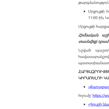
թարգմանություն
Մրցույթի 
11:00-ին, 
Մրցույթի հարց
Հիմնական աշխ
տասնվեց) դրամ 
Նշված պաշտո
հավասարակշ
պատասխանատվո
ՀԱՐՑԱԶՐՈՒՅՑ
ԿԻՐԱՌԵԼՈՒ Կ
«Քաղաքացի
հղումը՝
https://w
«Գույքի ն