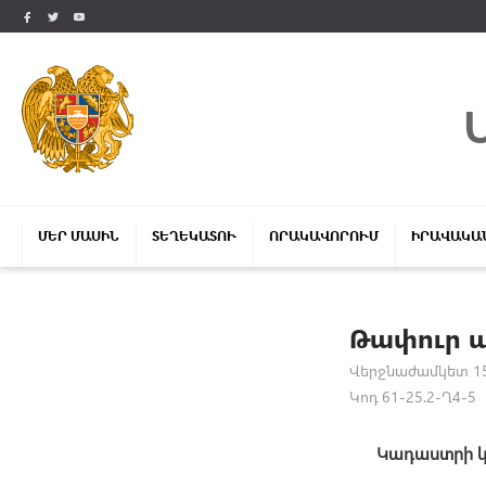
ՄԵՐ ՄԱՍԻՆ
ՏԵՂԵԿԱՏՈՒ
ՈՐԱԿԱՎՈՐՈՒՄ
ԻՐԱՎԱԿԱ
Թափուր 
Վերջնաժամկետ 15
Կոդ 61-25.2-Ղ4-5
Կադաստրի 