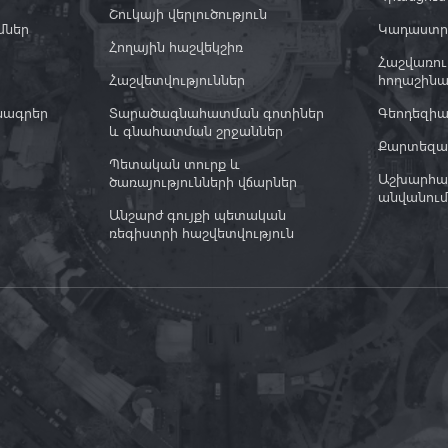
Շուկայի վերլուծություն
մներ
Կադաստր
Հողային հաշվեկշիռ
Հաշվառու
Հաշվետվություններ
հողաշինա
նագրեր
Տարածագնահատման գոտիներ
Գեոդեզի
և գնահատման շրջաններ
Քարտեզագ
Պետական տուրք և
Աշխարհա
ծառայությունների վճարներ
անվանում
Անշարժ գույքի պետական
ռեգիստրի հաշվետվություն