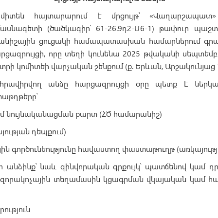
միտեն հայտարարում է մրցույթ՝ «Վաղարշապատ
սնագետի (ծածկագիր՝ 61-26.9դ2-Մ6-1) թափուր պաշտ
անիշային ցուցակի համապատասխան համարներում գր
րցազրույցի, որը տեղի կունենա 2025 թվականի սեպտեմբ
տրի կոմիտեի վարչական շենքում (ք. Երևան, Արշակունյաց 7
 հրավիրվող անձը հարցազրույցի օրը պետք է ներկա
աթղթերը՝
ամ նույնականացման քարտ (ՀԾ համարանիշ)
այության դեպքում)
ին գործունեությունը հավաստող փաստաթուղթ (առկայությ
ի անձինք՝ նաև զինվորական գրքույկ՝ պատճենով կամ 
զորակոչային տեղամասին կցագրման վկայական կամ
րություն