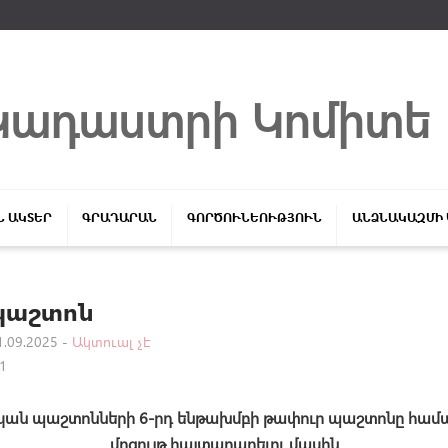
Մուտք համակարգ
Կադաստրի Կոմիտե
Ն ԱԿՏԵՐ
ԳՐԱԴԱՐԱՆ
ԳՈՐԾՈՒՆԵՈՒԹՅՈՒՆ
ԱՆՁՆԱԿԱԶՄԻ
պաշտոն
.09.2025 -
Ակտուալ չէ
Login
Մոռացե՞լ եք ծածկագիրը
1
ան պաշտոնների
6-
րդ
ենթախմբի
թափուր
պաշտոնը
համա
մրցույթ
հայտարարելու
մասին