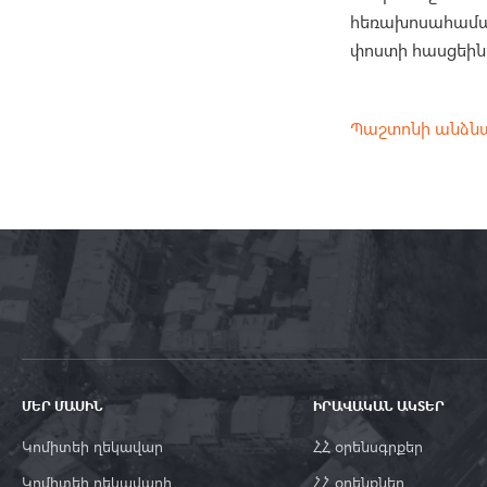
հեռախոսահամար
փոստի հասցեին
Պաշտոնի անձն
ՄԵՐ ՄԱՍԻՆ
ԻՐԱՎԱԿԱՆ ԱԿՏԵՐ
Կոմիտեի ղեկավար
ՀՀ օրենսգրքեր
Կոմիտեի ղեկավարի
ՀՀ օրենքներ