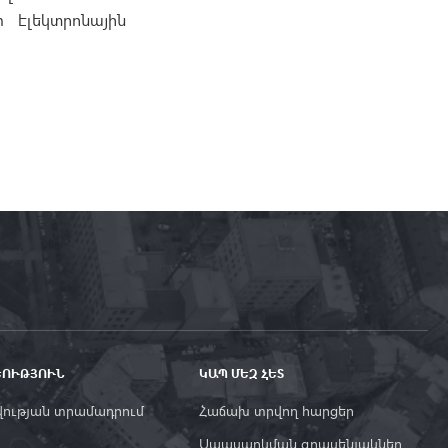
m էլեկտրոնային
ԵՈՒԹՅՈՒՆ
ԿԱՊ ՄԵԶ ՀԵՏ
ության տրամադրում
Հաճախ տրվող հարցեր
Սպասարկման գրասենյակներ