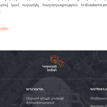
ով կամ ուղարկել հաղորդագրություն hr@cadastre.a
։
ագիր
ԳՐԱԴԱՐԱՆ
ԳՈՐԾՈՒՆ
Անշարժ գույքի շուկայի
Տեղեկատվ
մշտադիտարկում
Գրանցում