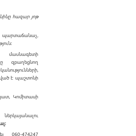
նինը հազար յոթ
 պարտաճանաչ,
յուն։
ի մասնագետի
նը զբաղեցնող
նությունների,
ռված է պաշտոնի
պատ, Կոմիտասի
ներկայանալու
ալ։
լ 060-474247