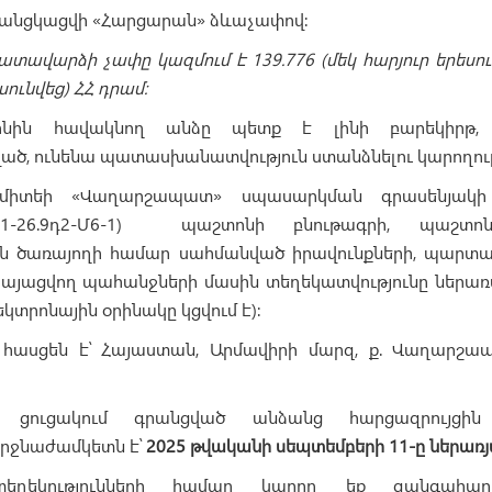
կանցկացվի «Հարցարան» ձևաչափով։
տավարձի չափը կազմում է 139.776 (մեկ հարյուր երեսու
ունվեց) ՀՀ դրամ։
նին հավակնող անձը պետք է լինի բարեկիրթ,
ծ, ունենա պատասխանատվություն ստանձնելու կարողութ
ոմիտեի «Վաղարշապատ» սպասարկման գրասենյակ
61-26.9դ2-Մ6-1) պաշտոնի բնութագրի, պաշտո
 ծառայողի համար սահմանված իրավունքների, պարտակա
այացվող պահանջների մասին տեղեկատվությունը ներա
եկտրոնային օրինակը կցվում է)։
հասցեն է՝ Հայաստան, Արմավիրի մարզ, ք. Վաղարշա
ն ցուցակում գրանցված անձանց հարցազրույցին 
րջնաժամկետն է՝
2025 թվականի սեպտեմբերի 11-ը ներառյ
եղեկությունների համար կարող եք զանգահարե