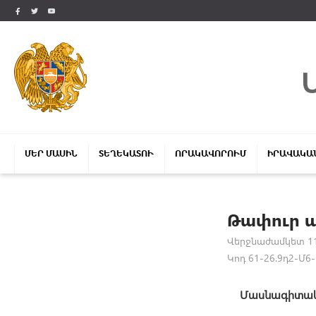
ՄԵՐ ՄԱՍԻՆ
ՏԵՂԵԿԱՏՈՒ
ՈՐԱԿԱՎՈՐՈՒՄ
ԻՐԱՎԱԿԱ
Թափուր 
Վերջնաժամկետ 11
Կոդ 61-26.9դ2-Մ6-
Մասնագիտակ