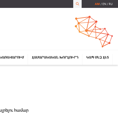
AM
EN
RU
 ԿԱՌԱՎԱՐՈՒՄ
ՀԱՍԱՐԱԿԱԿԱՆ ԽՈՐՀՈՒՐԴ
ԿԱՊ ՄԵԶ ՀԵՏ
լրելու
համար