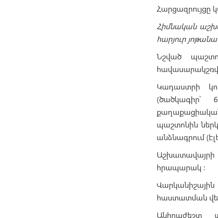
Հարցազրույցը 
Հիմնական աշխա
հարյուր յոթանաս
Նշված պաշտո
հավասարակշռվա
Կադաստրի կ
(ծածկագիր՝ 
քաղաքացիական
պաշտոնին ներկ
անձնագրում (էլ
Աշխատավայրի 
հրապարակ :
Վարկանիշայի
հաստատման վե
Անհրաժեշտ տ