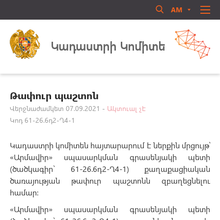
AM
RU
EN
Մուտք համակարգ
ՄԵՐ ՄԱՍԻՆ
Կադաստրի Կոմիտե
ՏԵՂԵԿԱՏՈՒ
ՈՐԱԿԱՎՈՐՈՒՄ
ԻՐԱՎԱԿԱՆ ԱԿՏԵՐ
Թափուր պաշտոն
ԳՐԱԴԱՐԱՆ
Վերջնաժամկետ 07.09.2021 -
Ակտուալ չէ
Կոդ 61-26.6դ2-Ղ4-1
ԳՈՐԾՈՒՆԵՈՒԹՅՈՒՆ
Մոռացե՞լ եք ծածկագիրը
ԱՆՁՆԱԿԱԶՄԻ ԿԱՌԱՎԱՐՈՒՄ
Կադաստրի կոմիտեն հայտարարում է ներքին մրցույթ՝
Login
ՀԱՍԱՐԱԿԱԿԱՆ ԽՈՐՀՈՒՐԴ
«Արմավիր» սպասարկման գրասենյակի պետի
(ծածկագիր` 61-26.6դ2-Ղ4-1) քաղաքացիական
ԿԱՊ ՄԵԶ ՀԵՏ
ծառայության թափուր պաշտոնն զբաղեցնելու
համար:
«Արմավիր» սպասարկման գրասենյակի պետի