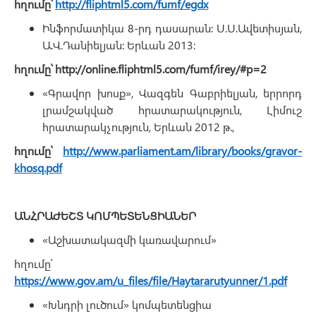
հղումը՝
http://fliphtml5.com/fumf/egdx
Ինֆորմատիկա 8-րդ դասարան։ Ս.Ս.Ավետիսյան,
Ա.Վ.Դանիելյան։ Երևան 2013։
հղումը՝
http://online.fliphtml5.com/fumf/irey/#p=2
«Գրավոր խոսք», Վազգեն Գաբրիելյան, երրորդ
լրամշակված հրատարակություն, Լիմուշ
հրատարակչություն, Երևան 2012 թ.,
հղումը՝
http://www.parliament.am/library/books/gravor-
khosq.pdf
ԱՆՀՐԱԺԵՇՏ ԿՈՄՊԵՏԵՆՑԻԱՆԵՐ
«Աշխատակազմի կառավարում»
հղումը՝
https://www.gov.am/u_files/file/Haytararutyunner/1.pdf
«Խնդրի լուծում» կոմպետենցիա