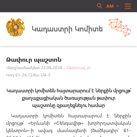
AM
RU
EN
Մուտք համակարգ
ՄԵՐ ՄԱՍԻՆ
Կադաստրի Կոմիտե
ՏԵՂԵԿԱՏՈՒ
ՈՐԱԿԱՎՈՐՈՒՄ
ԻՐԱՎԱԿԱՆ ԱԿՏԵՐ
Թափուր պաշտոն
ԳՐԱԴԱՐԱՆ
Վերջնաժամկետ 23.06.2026 -
Ակտուալ չէ
Կոդ 61-26.12ժա-Մ4-3
ԳՈՐԾՈՒՆԵՈՒԹՅՈՒՆ
Մոռացե՞լ եք ծածկագիրը
ԱՆՁՆԱԿԱԶՄԻ ԿԱՌԱՎԱՐՈՒՄ
Կադաստրի կոմիտեն
հայտարարում է
ներքին մրցույթ՝
Login
ՀԱՍԱՐԱԿԱԿԱՆ ԽՈՐՀՈՒՐԴ
քաղաքացիական ծառայության թափուր
պաշտոնը
զբաղեցնելու
համար
ԿԱՊ ՄԵԶ ՀԵՏ
Կադաստրի կոմիտեն հայտարարում է ներքին
մրցույթ՝ «Երևանի «Շենգավիթ» խորհրդատվական
կենտրոն»-ի ավագ մասնագետի (ծածկագիր` 61-