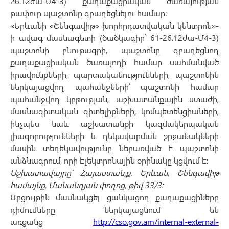
26.12ժա-Մ4-3) քաղաքացիական ծառայության
թափուր պաշտոնը զբաղեցնելու համար:
«Երևանի «Շենգավիթ» խորհրդատվական կենտրոն»-
ի ավագ մասնագետի (ծածկագիր` 61-26.12ժա-Մ4-3)
պաշտոնի բնութագրի, պաշտոնը զբաղեցնող
քաղաքացիական ծառայողի համար սահմանված
իրավունքների, պարտականությունների, պաշտոնին
ներկայացվող պահանջների՝ պաշտոնի համար
պահանջվող կրթության, աշխատանքային ստաժի,
մասնագիտական գիտելիքների, կոմպետենցիաների,
ինչպես նաև աշխատանքի կազմակերպական
լիազորությունների և ղեկավարման շրջանակների
մասին տեղեկավությունը ներառված է պաշտոնի
անձնագրում, որի էլեկտրոնային օրինակը կցվում է:
Աշխատավայրը՝ Հայաստան,ք. Երևան, Շենգավիթ
համայնք, Մանանդյան փողոց, թիվ 33/3:
Մրցույթին մասնակցել ցանկացող քաղաքացիները
դիմումները ներկայացնում են
առցանց
http://cso.gov.am/internal-external-