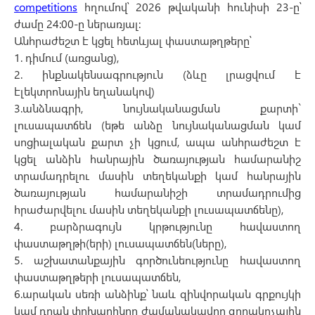
competitions
հղումով՝ 2026 թվականի հունիսի 23-ը՝
ժամը 24:00-ը ներառյալ:
Անհրաժեշտ է կցել հետևյալ փաստաթղթերը՝
1. դիմում (առցանց),
2. ինքնակենսագրություն (ձևը լրացվում է
էլեկտրոնային եղանակով)
3.անձնագրի, նույնականացման քարտի`
լուսապատճեն (եթե անձը նույնականացման կամ
սոցիալական քարտ չի կցում, ապա անհրաժեշտ է
կցել անձին հանրային ծառայության համարանիշ
տրամադրելու մասին տեղեկանքի կամ հանրային
ծառայության համարանիշի տրամադրումից
հրաժարվելու մասին տեղեկանքի լուսապատճենը),
4. բարձրագույն կրթությունը հավաստող
փաստաթղթի(երի) լուսապատճեն(ները),
5. աշխատանքային գործունեությունը հավաստող
փաստաթղթերի լուսապատճեն,
6.արական սեռի անձինք՝ նաև զինվորական գրքույկի
կամ դրան փոխարինող ժամանակավոր զորակոչային