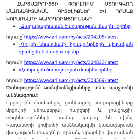
ՀԱՐՑԱԶՐՈՒՅՑԻ ՓՈՒԼՈՒՄ ՍՏՈՒԳՎՈՂ
ՄԱՍՆԱԳԻՏԱԿԱՆ ԳԻՏԵԼԻՔՆԵՐ ԵՎ ԴՐԱՆՔ
ԿԻՐԱՌԵԼՈՒ ԿԱՐՈՂՈՒԹՅՈՒՆՆԵՐ
«Քաղաքացիական ծառայության մասին» օրենք
հղումը՝
https://www.arlis.am/hy/acts/204205/latest
«Գույքի նկատմամբ իրավունքների պետական
գրանցման մասին» օրենք
հղումը՝
https://www.arlis.am/hy/acts/204832/latest
«Հանրային ծառայության մասին» օրենք
հղումը՝
https://www.arlis.am/hy/acts/208569/latest
Ծանոթություն՝ Կոմպետենցիաները տե´ս պաշտոնի
անձնագրում։
Մրցույթին մասնակցել ցանկացող քաղաքացիները
մրցույթի վերաբերյալ հարցերի և լրացուցիչ
տեղեկությունների համար կարող են դիմել
Կադաստրի կոմիտեի անձնակազմի կառավարման
վարչություն (հասցե՝ ք. Երևան, Արաբկիր վարչական