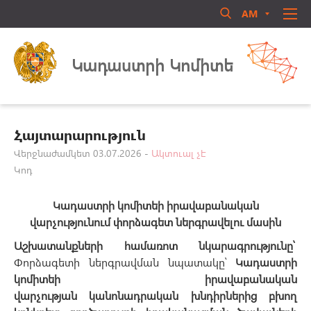
AM
RU
EN
Մուտք համակարգ
ՄԵՐ ՄԱՍԻՆ
Կադաստրի Կոմիտե
ՏԵՂԵԿԱՏՈՒ
ՈՐԱԿԱՎՈՐՈՒՄ
ԻՐԱՎԱԿԱՆ ԱԿՏԵՐ
Հայտարարություն
ԳՐԱԴԱՐԱՆ
Վերջնաժամկետ 03.07.2026 -
Ակտուալ չէ
Կոդ
ԳՈՐԾՈՒՆԵՈՒԹՅՈՒՆ
Մոռացե՞լ եք ծածկագիրը
ԱՆՁՆԱԿԱԶՄԻ ԿԱՌԱՎԱՐՈՒՄ
Կադաստրի կոմիտեի իրավաբանական
Login
ՀԱՍԱՐԱԿԱԿԱՆ ԽՈՐՀՈՒՐԴ
վարչությունում փորձագետ ներգրավելու մասին
ԿԱՊ ՄԵԶ ՀԵՏ
Աշխատանքների համառոտ նկարագրությունը՝
Փորձագետի ներգրավման նպատակը՝
Կադաստրի
կոմիտեի իրավաբանական
վարչության
կանոնադրական
խնդիրներից
բխող