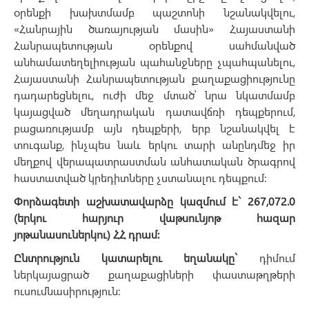
օրենքի խախտմամբ պաշտոնի նշանակվելու,
«Հանրային ծառայության մասին» Հայաստանի
Հանրապետության օրենքով սահմանված
անհամատեղելիության պահանջները չպահպանելու,
Հայաստանի Հանրապետության քաղաքացիությունը
դադարեցնելու, ուժի մեջ մտած՝ նրա նկատմամբ
կայացված մեղադրական դատավճռի դեպքերում,
բացառությամբ այն դեպքերի, երբ նշանակվել է
տուգանք, ինչպես նաև երկու տարի անընդմեջ իր
մեղքով վերապատրաստման անհատական ծրագրով
հաստատված կրեդիտները չստանալու դեպքում:
Փորձագետի աշխատավարձը
կազմում
է
`
267,072.0
(
երկու
հարյուր
վաթսունյոթ
հազար
յոթանասուներկու)
ՀՀ
դրամ
:
Ընտրություն կատարելու եղանակը`
դիմում
ներկայացրած քաղաքացիների փաստաթղթերի
ուսումնասիրություն: