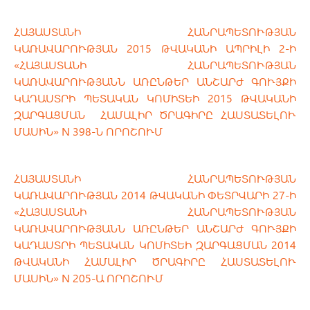
ՀԱՅԱՍՏԱՆԻ ՀԱՆՐԱՊԵՏՈՒԹՅԱՆ
ԿԱՌԱՎԱՐՈՒԹՅԱՆ 2015 ԹՎԱԿԱՆԻ ԱՊՐԻԼԻ 2-Ի
«ՀԱՅԱՍՏԱՆԻ ՀԱՆՐԱՊԵՏՈՒԹՅԱՆ
ԿԱՌԱՎԱՐՈՒԹՅԱՆՆ ԱՌԸՆԹԵՐ ԱՆՇԱՐԺ ԳՈՒՅՔԻ
ԿԱԴԱՍՏՐԻ ՊԵՏԱԿԱՆ ԿՈՄԻՏԵԻ 2015 ԹՎԱԿԱՆԻ
ԶԱՐԳԱՑՄԱՆ ՀԱՄԱԼԻՐ ԾՐԱԳԻՐԸ ՀԱՍՏԱՏԵԼՈՒ
ՄԱՍԻՆ» N 398-Ն ՈՐՈՇՈՒՄ
ՀԱՅԱՍՏԱՆԻ ՀԱՆՐԱՊԵՏՈՒԹՅԱՆ
ԿԱՌԱՎԱՐՈՒԹՅԱՆ 2014 ԹՎԱԿԱՆԻ ՓԵՏՐՎԱՐԻ 27-Ի
«ՀԱՅԱՍՏԱՆԻ ՀԱՆՐԱՊԵՏՈՒԹՅԱՆ
ԿԱՌԱՎԱՐՈՒԹՅԱՆՆ ԱՌԸՆԹԵՐ ԱՆՇԱՐԺ ԳՈՒՅՔԻ
ԿԱԴԱՍՏՐԻ ՊԵՏԱԿԱՆ ԿՈՄԻՏԵԻ ԶԱՐԳԱՑՄԱՆ 2014
ԹՎԱԿԱՆԻ ՀԱՄԱԼԻՐ ԾՐԱԳԻՐԸ ՀԱՍՏԱՏԵԼՈՒ
ՄԱՍԻՆ» N 205-Ա ՈՐՈՇՈՒՄ