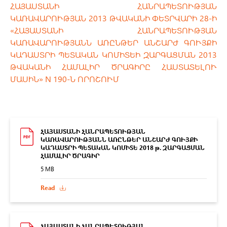
ՀԱՅԱՍՏԱՆԻ ՀԱՆՐԱՊԵՏՈՒԹՅԱՆ
ԿԱՌԱՎԱՐՈՒԹՅԱՆ 2013 ԹՎԱԿԱՆԻ ՓԵՏՐՎԱՐԻ 28-Ի
«ՀԱՅԱՍՏԱՆԻ ՀԱՆՐԱՊԵՏՈՒԹՅԱՆ
ԿԱՌԱՎԱՐՈՒԹՅԱՆՆ ԱՌԸՆԹԵՐ ԱՆՇԱՐԺ ԳՈՒՅՔԻ
ԿԱԴԱՍՏՐԻ ՊԵՏԱԿԱՆ ԿՈՄԻՏԵԻ ԶԱՐԳԱՑՄԱՆ 2013
ԹՎԱԿԱՆԻ ՀԱՄԱԼԻՐ ԾՐԱԳԻՐԸ ՀԱՍՏԱՏԵԼՈՒ
ՄԱՍԻՆ» N 190-Ն ՈՐՈՇՈՒՄ
ՀԱՅԱՍՏԱՆԻ ՀԱՆՐԱՊԵՏՈՒԹՅԱՆ
ԿԱՌԱՎԱՐՈՒԹՅԱՆՆ ԱՌԸՆԹԵՐ ԱՆՇԱՐԺ ԳՈՒՅՔԻ
ԿԱԴԱՍՏՐԻ ՊԵՏԱԿԱՆ ԿՈՄԻՏԵ 2018 թ. ԶԱՐԳԱՑՄԱՆ
ՀԱՄԱԼԻՐ ԾՐԱԳԻՐ
5 MB
Read
ՀԱՅԱՍՏԱՆԻ ՀԱՆՐԱՊԵՏՈՒԹՅԱՆ