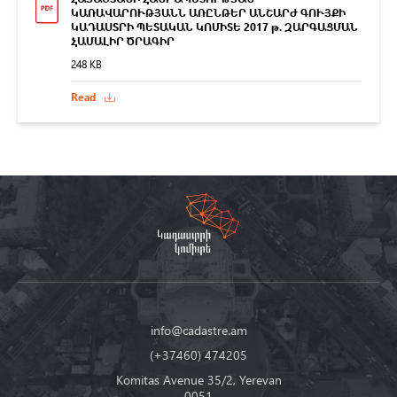
ԿԱՌԱՎԱՐՈՒԹՅԱՆՆ ԱՌԸՆԹԵՐ ԱՆՇԱՐԺ ԳՈՒՅՔԻ
ԿԱԴԱՍՏՐԻ ՊԵՏԱԿԱՆ ԿՈՄԻՏԵ 2017 թ. ԶԱՐԳԱՑՄԱՆ
ՀԱՄԱԼԻՐ ԾՐԱԳԻՐ
248 KB
Read
info@cadastre.am
(+37460) 474205
Komitas Avenue 35/2, Yerevan
0051