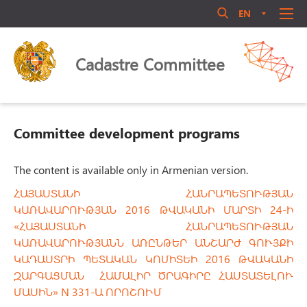
EN
AM
RU
Մուտք համակարգ
ABOUT US
Cadastre Committee
ANNOUNCEMENT
QUALIFICATIONS
LEGAL ACTS
Committee development programs
LIBRARY
ACTIVITY
The content is available only in Armenian version.
Մոռացե՞լ եք ծածկագիրը
PERSONNEL MANAGEMENT
ՀԱՅԱՍՏԱՆԻ ՀԱՆՐԱՊԵՏՈՒԹՅԱՆ
ԿԱՌԱՎԱՐՈՒԹՅԱՆ 2016 ԹՎԱԿԱՆԻ ՄԱՐՏԻ 24-Ի
Login
PUBLIC COUNCIL
«ՀԱՅԱՍՏԱՆԻ ՀԱՆՐԱՊԵՏՈՒԹՅԱՆ
CONTACT US
ԿԱՌԱՎԱՐՈՒԹՅԱՆՆ ԱՌԸՆԹԵՐ ԱՆՇԱՐԺ ԳՈՒՅՔԻ
ԿԱԴԱՍՏՐԻ ՊԵՏԱԿԱՆ ԿՈՄԻՏԵԻ 2016 ԹՎԱԿԱՆԻ
ԶԱՐԳԱՑՄԱՆ ՀԱՄԱԼԻՐ ԾՐԱԳԻՐԸ ՀԱՍՏԱՏԵԼՈՒ
ՄԱՍԻՆ» N 331-Ա ՈՐՈՇՈՒՄ