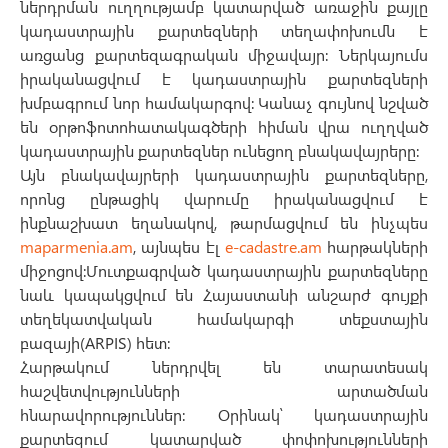
ներդրման ուղղությամբ կատարված առաջին քայլը
կադաստրային քարտեզների տեղափոխումն է
առցանց քարտեզագրական միջավայր։ Ներկայումս
իրականացվում է կադաստրային քարտեզների
խմբագրում նոր համակարգով։ Կանաչ գույնով նշված
են օրթոֆոտոհատակագծերի հիման վրա ուղղված
կադաստրային քարտեզներ ունեցող բնակավայրերը։
Այն բնակավայրերի կադաստրային քարտեզները,
որոնց ընթացիկ վարումը իրականացվում է
ինքնաշխատ եղանակով, թարմացվում են ինչպես
maparmenia.am
, այնպես էլ
e-cadastre.am
հարթակների
միջոցով:Մուտքագրված կադաստրային քարտեզները
նաև կապակցվում են Հայաստանի անշարժ գույքի
տեղեկատվական համակարգի տեքստային
բազայի(ARPIS) հետ։
Հարթակում ներդրվել են տարատեսակ
հաշվետվությունների արտածման
հնարավորություններ։ Օրինակ՝ կադաստրային
քարտեզում կատարված փոփոխությունների