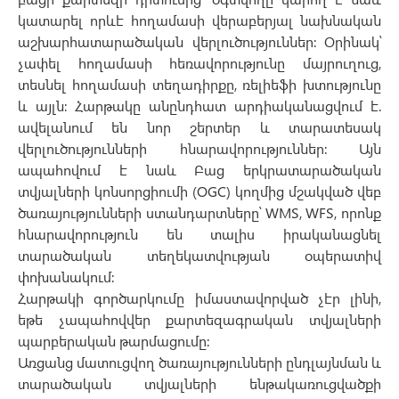
կատարել որևէ հողամասի վերաբերյալ նախնական
աշխարհատարածական վերլուծություններ։ Օրինակ՝
չափել հողամասի հեռավորությունը մայրուղուց,
տեսնել հողամասի տեղադիրքը, ռելիեֆի խտությունը
և այլն։ Հարթակը անընդհատ արդիականացվում է.
ավելանում են նոր շերտեր և տարատեսակ
վերլուծությունների հնարավորություններ։ Այն
ապահովում է նաև Բաց երկրատարածական
տվյալների կոնսորցիումի (OGC) կողմից մշակված վեբ
ծառայությունների ստանդարտները՝ WMS, WFS, որոնք
հնարավորություն են տալիս իրականացնել
տարածական տեղեկատվության օպերատիվ
փոխանակում։
Հարթակի գործարկումը իմաստավորված չէր լինի,
եթե չապահովվեր քարտեզագրական տվյալների
պարբերական թարմացումը։
Առցանց մատուցվող ծառայությունների ընդլայնման և
տարածական տվյալների ենթակառուցվածքի