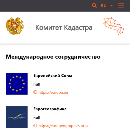
RU
AM
EN
Մուտք համակարգ
О НАС
Комитет Кaдастрa
СПРАВОЧНИК
КВАЛИФИКАЦИЯ
ПРАВОВЫЕ АКТЫ
Международное сотрудничество
БИБЛИОТЕКА
ДЕЯТЕЛЬНОСТЬ
Европейский Союз
Մոռացե՞լ եք ծածկագիրը
КАДРОВЫЙ МЕНЕДЖМЕНТ
null
Login
ОБЩЕСТВЕННЫЙ СОВЕТ
https://europa.eu
КОНТАКТЫ
Еврогеографикс
null
https://eurogeographics.org/