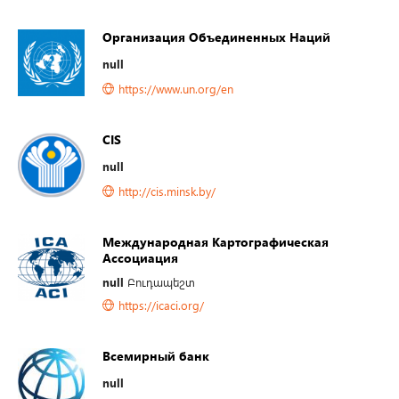
Организация Объединенных Наций
null
https://www.un.org/en
CIS
null
http://cis.minsk.by/
Международная Картографическая
Ассоциация
null
Բուդապեշտ
https://icaci.org/
Всемирный банк
null