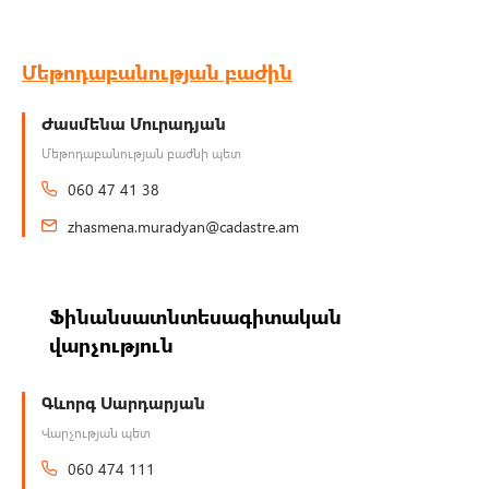
Մեթոդաբանության բաժին
Ժասմենա Մուրադյան
Մեթոդաբանության բաժնի պետ
060 47 41 38
zhasmena.muradyan@cadastre.am
Ֆինանսատնտեսագիտական
վարչություն
Գևորգ Սարդարյան
Վարչության պետ
060 474 111