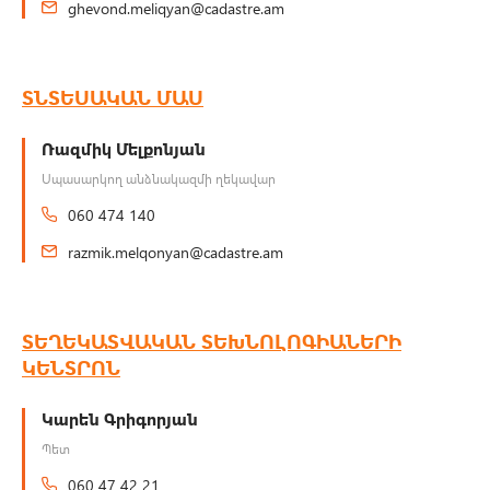
ghevond.meliqyan@cadastre.am
ՏՆՏԵՍԱԿԱՆ ՄԱՍ
Ռազմիկ Մելքոնյան
Սպասարկող անձնակազմի ղեկավար
060 474 140
razmik.melqonyan@cadastre.am
ՏԵՂԵԿԱՏՎԱԿԱՆ ՏԵԽՆՈԼՈԳԻԱՆԵՐԻ
ԿԵՆՏՐՈՆ
Կարեն Գրիգորյան
Պետ
060 47 42 21