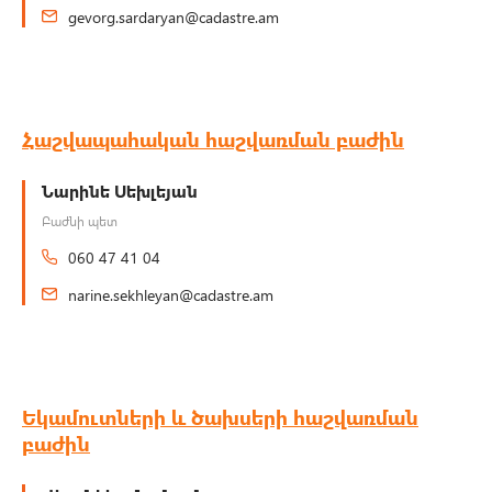
gevorg.sardaryan@cadastre.am
Հաշվապահական հաշվառման բաժին
Նարինե Սեխլեյան
Բաժնի պետ
060 47 41 04
narine.sekhleyan@cadastre.am
Եկամուտների և ծախսերի հաշվառման
բաժին