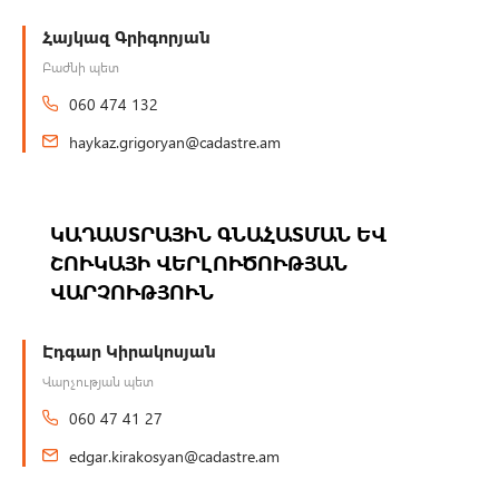
Հայկազ Գրիգորյան
Բաժնի պետ
060 474 132
haykaz.grigoryan@cadastre.am
ԿԱԴԱՍՏՐԱՅԻՆ ԳՆԱՀԱՏՄԱՆ ԵՎ
ՇՈՒԿԱՅԻ ՎԵՐԼՈՒԾՈՒԹՅԱՆ
ՎԱՐՉՈՒԹՅՈՒՆ
Էդգար Կիրակոսյան
Վարչության պետ
060 47 41 27
edgar.kirakosyan@cadastre.am