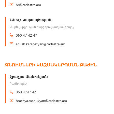
hr@cadastre.am
Անուշ Կարապետյան
Բարեվարքության հարցերով կազմակերպիչ
060 47 42 47
anush.karapetyan@cadastre.am
ԳՆՈՒՄՆԵՐԻ ԿԱԶՄԱԿԵՐՊՄԱՆ ԲԱԺԻՆ
Հրաչյա Մանուկյան
Բաժնի պետ
060 474 142
hrachya.manukyan@cadastre.am