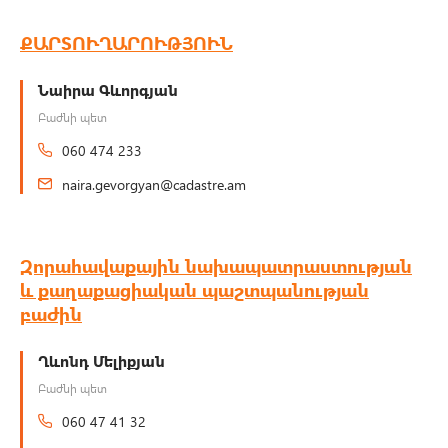
ՔԱՐՏՈՒՂԱՐՈՒԹՅՈՒՆ
Նաիրա Գևորգյան
Բաժնի պետ
060 474 233
naira.gevorgyan@cadastre.am
Զորահավաքային նախապատրաստության
և քաղաքացիական պաշտպանության
բաժին
Ղևոնդ Մելիքյան
Բաժնի պետ
060 47 41 32