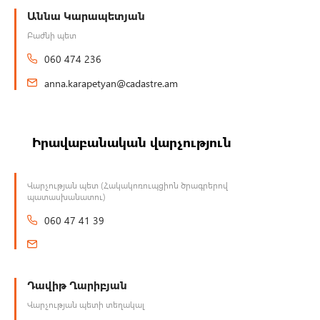
Աննա Կարապետյան
Բաժնի պետ
060 474 236
anna.karapetyan@cadastre.am
Իրավաբանական վարչություն
Վարչության պետ (Հակակոռուպցիոն ծրագրերով
պատասխանատու)
060 47 41 39
Դավիթ Ղարիբյան
Վարչության պետի տեղակալ