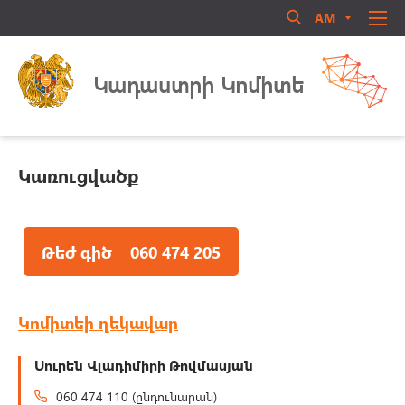
AM
RU
EN
Մուտք համակարգ
ՄԵՐ ՄԱՍԻՆ
Կադաստրի Կոմիտե
ՏԵՂԵԿԱՏՈՒ
ՈՐԱԿԱՎՈՐՈՒՄ
ԻՐԱՎԱԿԱՆ ԱԿՏԵՐ
Կառուցվածք
ԳՐԱԴԱՐԱՆ
ԳՈՐԾՈՒՆԵՈՒԹՅՈՒՆ
Մոռացե՞լ եք ծածկագիրը
Թեժ գիծ
060 474 205
ԱՆՁՆԱԿԱԶՄԻ ԿԱՌԱՎԱՐՈՒՄ
Login
ՀԱՍԱՐԱԿԱԿԱՆ ԽՈՐՀՈՒՐԴ
ԿԱՊ ՄԵԶ ՀԵՏ
Կոմիտեի ղեկավար
Սուրեն Վլադիմիրի Թովմասյան
060 474 110 (ընդունարան)