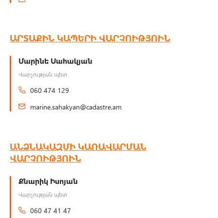
ԱՐՏԱՔԻՆ ԿԱՊԵՐԻ ՎԱՐՉՈՒԹՅՈՒՆ
Մարինե Սահակյան
Վարչության պետ
060 474 129
marine.sahakyan@cadastre.am
ԱՆՁՆԱԿԱԶՄԻ ԿԱՌԱՎԱՐՄԱՆ
ՎԱՐՉՈՒԹՅՈՒՆ
Քնարիկ Իսոյան
Վարչության պետ
060 47 41 47